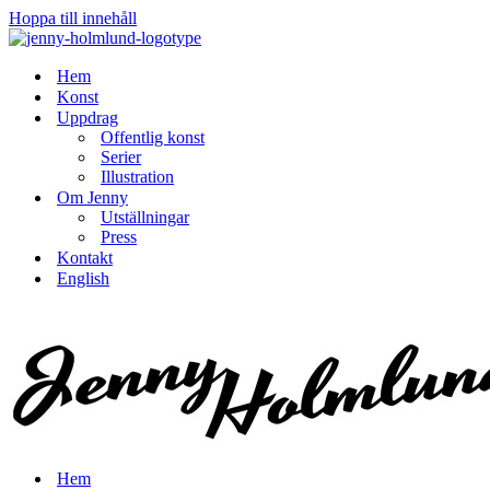
Hoppa till innehåll
Hem
Konst
Uppdrag
Offentlig konst
Serier
Illustration
Om Jenny
Utställningar
Press
Kontakt
English
Hem