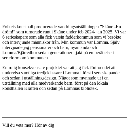
Folkets konsthall producerade vandringsutställningen ”Skåne -En
dröm!” som turnerade runt i Skåne under feb 2024- jan 2025. Vi var
6 serieskapare som alla fick varsin fadderkommun som vi besökte
och intervjuade människor från. Min kommun var Lomma. Själv
intervjuade jag pensionärer och barn, nyanlända och
Lomma/Bjärredbor sedan generationer i jakt på en berättelse i
serieform om kommunen.
En rolig konsekvens av projektet var att jag fick förtroendet att
undervisa samtliga tredjeklassare i Lomma i först i serieskapande
och sedan i utställningsdesign. Något som mynnade ut i en
utställning med alla medverkande barn, först på den lokala
konsthallen Kraften och sedan på Lommas bibliotek.
Vill du veta mer? Hör av dig